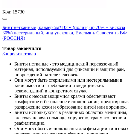
Код:
15730
Бинт нетканный, размер 5м*10см (полиэфир 70% + вискоза
30%) нестерильный, инд.упаковка, Емельянъ Савостинъ ВФ
(РОССИЯ)
Товар закончился
Запросить
товар
Бинты нетканые - это медицинский перевязочный
материал, используемый для фиксации и защиты ран,
повреждений на теле челеовека.
Они могут быть стерильными или нестерильными в
зависимости от требований и медицинских
рекомендаций в конкретном случае.
Бинты с неосыпающимися краями обеспечивают
комфортное и безопасное использование, предотвращая
раздражение кожи и образование нитей или ворсинок.
Бинты используются в различных областях медицины,
включая первую помощь, хирургию, травматологию и
реабилитацию.
Они могут быть использованы для фиксации гипсовых
повязок, защиты ран от инфекции, остановки