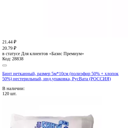
21.44
₽
20.79
₽
в статусе
Для клиентов «Базис Премиум»
Код:
28838
Бинт нетканный, размер 5м*10см (полиэфир 50% + хлопок
50%) нестерильный, инд.упаковка, РусВата (РОССИЯ)
В наличии:
120
шт.