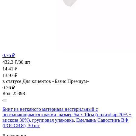
0.76 ₽
432.3 ₽/30 шт
14.41
₽
13.97
₽
в статусе
Для клиентов «Базис Премиум»
0.76 ₽
Код:
25398
Бинт из нетканого материала нестерильный с
неосыпающимися краями, размер 5м х 10см (полиэфир 70% +
вискоза 30%), групповая упаковка, Емельянъ Савостинъ ВФ
(РОССИЯ), 30 шт
В наличии: