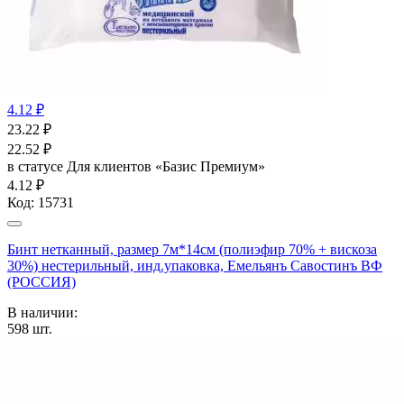
4.12 ₽
23.22
₽
22.52
₽
в статусе
Для клиентов «Базис Премиум»
4.12 ₽
Код:
15731
Бинт нетканный, размер 7м*14см (полиэфир 70% + вискоза
30%) нестерильный, инд.упаковка, Емельянъ Савостинъ ВФ
(РОССИЯ)
В наличии:
598
шт.