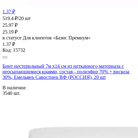
1.37 ₽
519.4 ₽/20 шт
25.97
₽
25.19
₽
в статусе
Для клиентов «Базис Премиум»
1.37 ₽
Код:
15732
Бинт нестерильный 7м х14 см из нетканного материала с
неосыпающимися краями, состав - полиэфир 70% + вискоза
30%, Емельянъ Савостинъ ВФ (РОССИЯ), 20 шт
В наличии:
3540
шт.