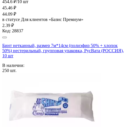
454.6 ₽/10 шт
45.46
₽
44.09
₽
в статусе
Для клиентов «Базис Премиум»
2.39 ₽
Код:
28837
Бинт нетканный, размер 7м*14см (полиэфир 50% + хлопок
50%) нестерильный, групповая упаковка, РусВата (РОССИЯ),
10 шт
В наличии:
250
шт.