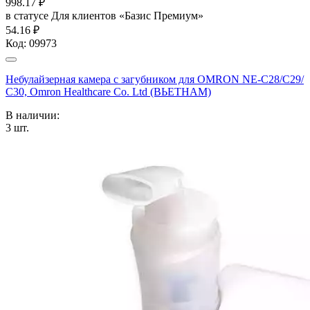
998.17
₽
в статусе
Для клиентов «Базис Премиум»
54.16 ₽
Код:
09973
Небулайзерная камера с загубником для OMRON NE-C28/С29/
С30, Omron Healthcare Co. Ltd (ВЬЕТНАМ)
В наличии:
3
шт.