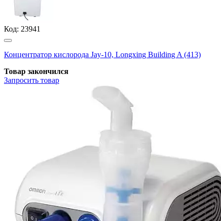
Код:
23941
Концентратор кислорода Jay-10, Longxing Building A (413)
Товар закончился
Запросить
товар