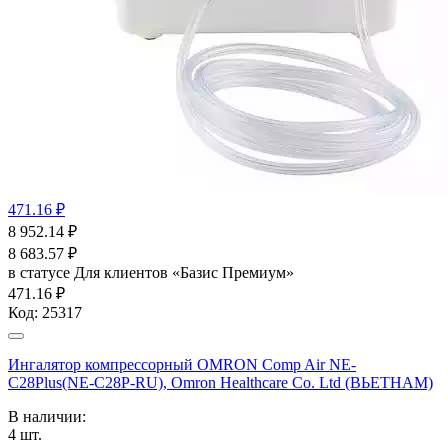
471.16 ₽
8 952.14
₽
8 683.57
₽
в статусе
Для клиентов «Базис Премиум»
471.16 ₽
Код:
25317
Ингалятор компрессорный OMRON Comp Air NE-
C28Plus(NE-C28P-RU), Omron Healthcare Co. Ltd (ВЬЕТНАМ)
В наличии:
4
шт.