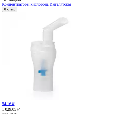
Концентраторы кислорода
Ингаляторы
Фильтр
54.16 ₽
1 029.05
₽