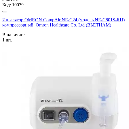
Код:
10039
Ингалятор OMRON CompAir NE-C24 (модель NE-C801S-RU)
компрессорный, Omron Healthcare Co. Ltd (ВЬЕТНАМ)
В наличии:
1
шт.