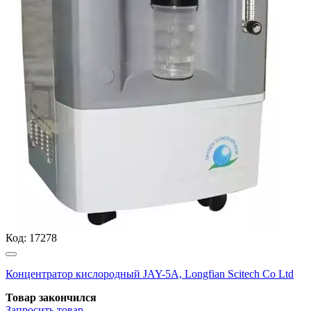
Код:
17278
Концентратор кислородный JAY-5А, Longfian Scitech Co Ltd
Товар закончился
Запросить
товар