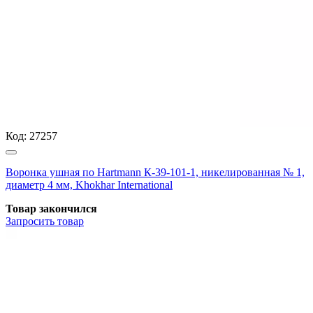
Код:
27257
Воронка ушная по Hartmann К-39-101-1, никелированная № 1,
диаметр 4 мм, Khokhar International
Товар закончился
Запросить
товар