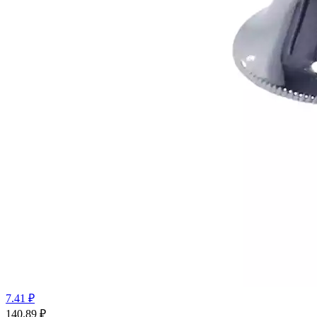
7.41 ₽
140.89
₽