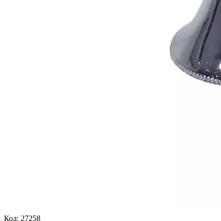
Код:
27258