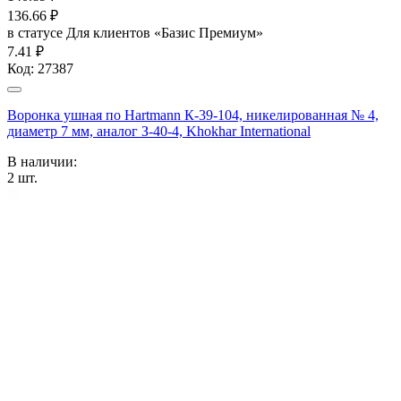
136.66
₽
в статусе
Для клиентов «Базис Премиум»
7.41 ₽
Код:
27387
Воронка ушная по Hartmann К-39-104, никелированная № 4,
диаметр 7 мм, аналог З-40-4, Khokhar International
В наличии:
2
шт.