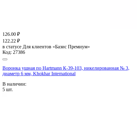
126.00
₽
122.22
₽
в статусе
Для клиентов «Базис Премиум»
Код:
27386
Воронка ушная по Hartmann К-39-103, никелированная № 3,
диаметр 6 мм, Khokhar International
В наличии:
5
шт.