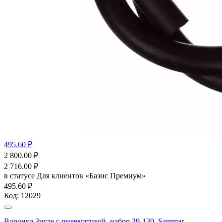
495.60 ₽
2 800.00
₽
2 716.00
₽
в статусе
Для клиентов «Базис Премиум»
495.60 ₽
Код:
12029
Воронка Зигле с пневматикой, набор 39-130, Sammar