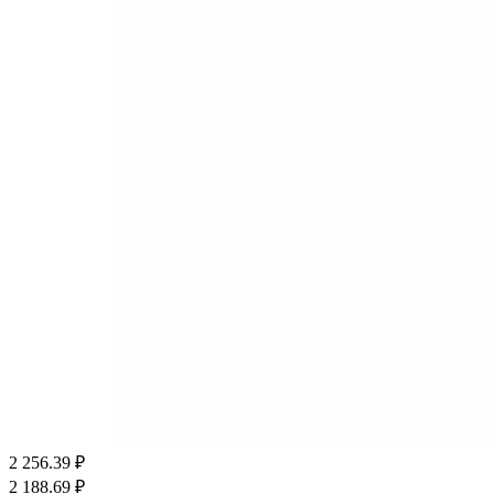
2 256.39
₽
2 188.69
₽