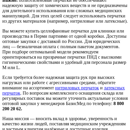
Важно:
полиэтиленовые перчатки не обеспечивают
надежную защиту от химических веществ и не предназначены
для длительного использования или сложных медицинских
манипуляций. Для этих целей следует использовать перчатки
из других материалов (например, нитриловые или латексные).
Вы можете купить целлофановые перчатки для клиники или
производства в Перми партиями от одной коробки. Доступны
оптовые закупки с доставкой по России. Для юридических
лиц — безналичная оплата с полным пакетом документов.
При подборе оптимальной модели рекомендуем
ориентироваться на прозрачные перчатки ПНД с высокими
гигиеническими свойствами и удобный для персонала размер
М или L.
Если требуется более надежная защита рук при высоких
нагрузках или работе с агрессивными средами, обратите
внимание на ассортимент
нитриловых перчаток
и
латексных
перчаток
. По вопросам комплексного оснащения склада или
регулярных поставок вы можете уточнить актуальные условия
оптовой закупки у менеджеров БазисМед по телефону:
8 800
200 20 62.
Наша миссия — вносить вклад в здоровье, уверенность и
качество жизни людей, поставляя медицинским учреждениям
и частным клиентам надёжные и доступные изделия