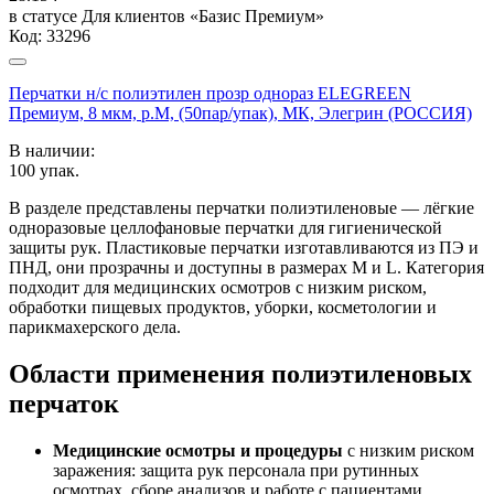
в статусе
Для клиентов «Базис Премиум»
Код:
33296
Перчатки н/с полиэтилен прозр однораз ELEGREEN
Премиум, 8 мкм, р.M, (50пар/упак), МК, Элегрин (РОССИЯ)
В наличии:
100
упак.
В разделе представлены перчатки полиэтиленовые — лёгкие
одноразовые целлофановые перчатки для гигиенической
защиты рук. Пластиковые перчатки изготавливаются из ПЭ и
ПНД, они прозрачны и доступны в размерах M и L. Категория
подходит для медицинских осмотров с низким риском,
обработки пищевых продуктов, уборки, косметологии и
парикмахерского дела.
Области применения полиэтиленовых
перчаток
Медицинские осмотры и процедуры
с низким риском
заражения: защита рук персонала при рутинных
осмотрах, сборе анализов и работе с пациентами.