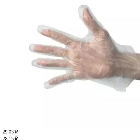
29.03
₽
28.15
₽