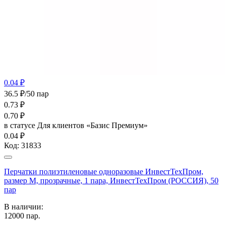
0.04 ₽
36.5 ₽/50 пар
0.73
₽
0.70
₽
в статусе
Для клиентов «Базис Премиум»
0.04 ₽
Код:
31833
Перчатки полиэтиленовые одноразовые ИнвестТехПром,
размер M, прозрачные, 1 пара, ИнвестТехПром (РОССИЯ), 50
пар
В наличии:
12000
пар.