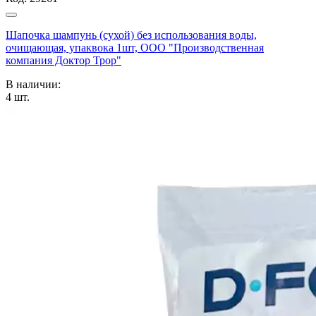
Шапочка шампунь (сухой) без использования воды,
очищающая, упаквока 1шт, ООО "Производственная
компания Доктор Трор"
В наличии:
4
шт.