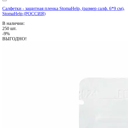
Салфетки - защитная пленка StomaHelp, (размер салф. 6*9 см),
StomaHelp (РОССИЯ)
В наличии:
250
шт.
-9%
ВЫГОДНО!