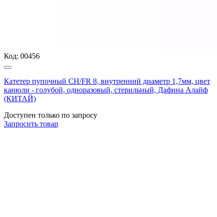
Код:
00456
Катетер пупочный CH/FR 8, внутренний диаметр 1,7мм, цвет
канюли - голубой, одноразовый, стерильный, Дафина Алайф
(КИТАЙ)
Доступен только по запросу
Запросить
товар