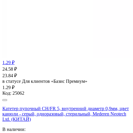
1.29 ₽
24.58
₽
23.84
₽
в статусе
Для клиентов «Базис Премиум»
1.29 ₽
Код:
25062
Катетер пупочный СН/FR 5, внутренний диаметр 0,9мм, цвет
канюли - серый, одноразовый, стерильный, Mederen Neotech
Ltd. (КИТАЙ)
В наличии: