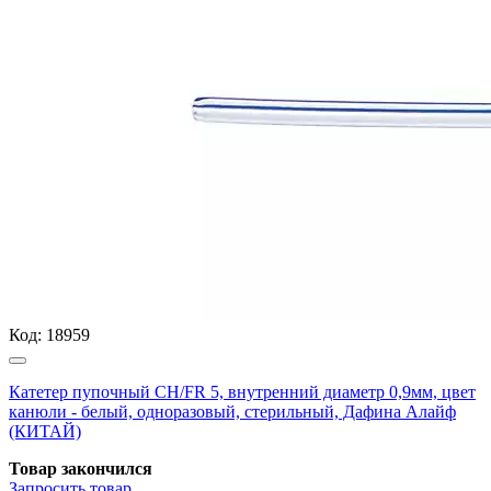
Код:
18959
Катетер пупочный СН/FR 5, внутренний диаметр 0,9мм, цвет
канюли - белый, одноразовый, стерильный, Дафина Алайф
(КИТАЙ)
Товар закончился
Запросить
товар