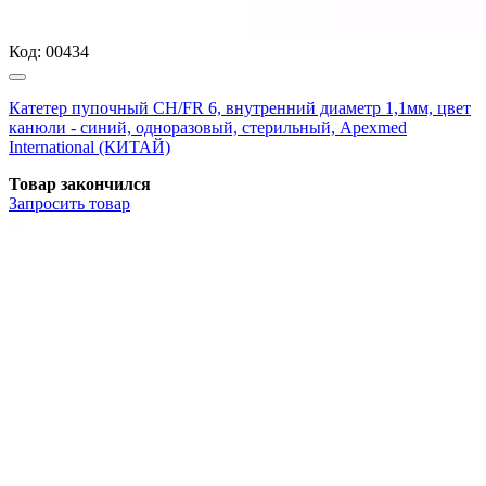
Код:
00434
Катетер пупочный СН/FR 6, внутренний диаметр 1,1мм, цвет
канюли - синий, одноразовый, стерильный, Apexmed
International (КИТАЙ)
Товар закончился
Запросить
товар