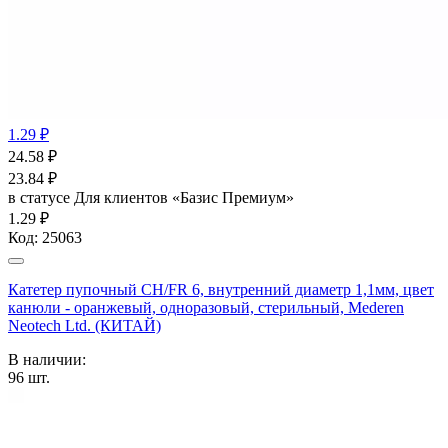
1.29 ₽
24.58
₽
23.84
₽
в статусе
Для клиентов «Базис Премиум»
1.29 ₽
Код:
25063
Катетер пупочный СН/FR 6, внутренний диаметр 1,1мм, цвет
канюли - оранжевый, одноразовый, стерильный, Mederen
Neotech Ltd. (КИТАЙ)
В наличии:
96
шт.