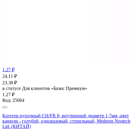
1.27 ₽
24.11
₽
23.38
₽
в статусе
Для клиентов «Базис Премиум»
1.27 ₽
Код:
25064
Катетер пупочный СН/FR 8, внутренний диаметр 1,7мм, цвет
канюли - голубой, одноразовый, стерильный, Mederen Neotech
Ltd. (КИТАЙ)