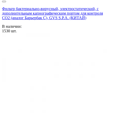
Фильтр бактериально-вирусный, электростатический, с
дополнительным капнографическим портом для контроля
CO2 (аналог Барьербак С), GVS S.P.A. (КИТАЙ)
В наличии:
1530
шт.