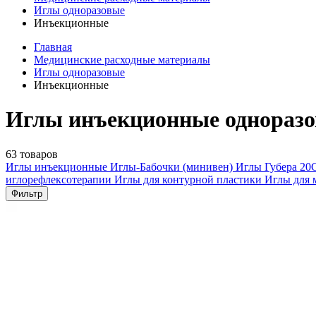
Иглы одноразовые
Инъекционные
Главная
Медицинские расходные материалы
Иглы одноразовые
Инъекционные
Иглы инъекционные одноразо
63 товаров
Иглы инъекционные
Иглы-Бабочки (минивен)
Иглы Губера
20
иглорефлексотерапии
Иглы для контурной пластики
Иглы для 
Фильтр