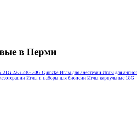
вые в Перми
G
21G
22G
23G
30G
Quincke
Иглы для анестезии
Иглы для анги
мезотерапии
Иглы и наборы для биопсии
Иглы карпульные
18G