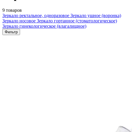
9 товаров
Зеркало ректальное, одноразовое
Зеркало ушное (воронка)
Зеркало носовое
Зеркало гортанное (стоматологическое)
Зеркало гинекологическое (влагалищное)
Фильтр