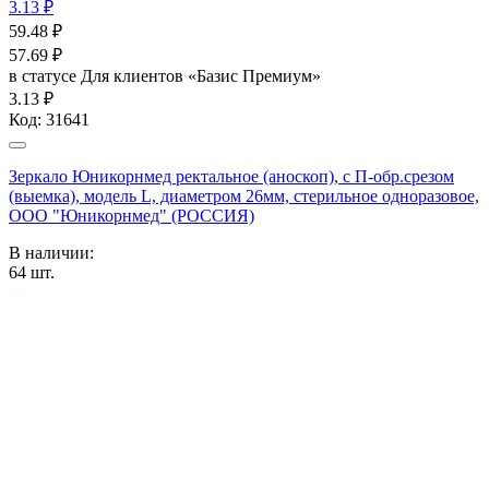
3.13 ₽
59.48
₽
57.69
₽
в статусе
Для клиентов «Базис Премиум»
3.13 ₽
Код:
31641
Зеркало Юникорнмед ректальное (аноскоп), с П-обр.срезом
(выемка), модель L, диаметром 26мм, стерильное одноразовое,
ООО "Юникорнмед" (РОССИЯ)
В наличии:
64
шт.