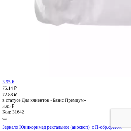
3.95 ₽
75.14
₽
72.88
₽
в статусе
Для клиентов «Базис Премиум»
3.95 ₽
Код:
31642
Зеркало Юникорнмед ректальное (аноскоп), с П-обр.срезом