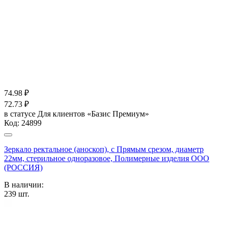
74.98
₽
72.73
₽
в статусе
Для клиентов «Базис Премиум»
Код:
24899
Зеркало ректальное (аноскоп), с Прямым срезом, диаметр
22мм, стерильное одноразовое, Полимерные изделия OOO
(РОССИЯ)
В наличии:
239
шт.