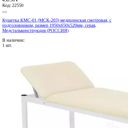
Код:
22550
Кушетка КМС-01 (МСК-203) медицинская смотровая, с
подголовником, размер 1950х650х520мм, серая,
Медстальконструкция (РОССИЯ)
В наличии:
1
шт.