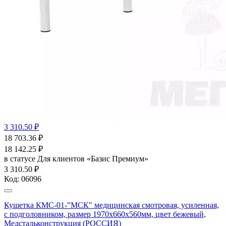
3 310.50 ₽
18 703.36
₽
18 142.25
₽
в статусе
Для клиентов «Базис Премиум»
3 310.50 ₽
Код:
06096
Кушетка КМС-01-"МСК" медицинская смотровая, усиленная,
с подголовником, размер 1970х660х560мм, цвет бежевый,
Медстальконструкция (РОССИЯ)