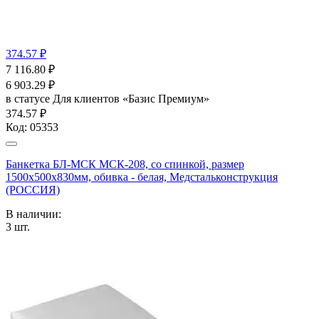
374.57 ₽
7 116.80
₽
6 903.29
₽
в статусе
Для клиентов «Базис Премиум»
374.57 ₽
Код:
05353
Банкетка БЛ-МСК МСК-208, со спинкой, размер
1500x500x830мм, обивка - белая, Медстальконструкция
(РОССИЯ)
В наличии:
3
шт.