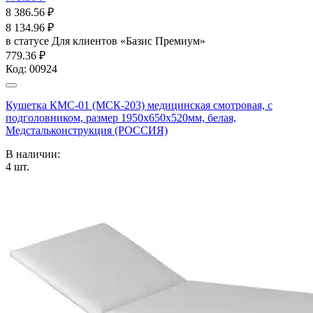
8 386.56
₽
8 134.96
₽
в статусе
Для клиентов «Базис Премиум»
779.36 ₽
Код:
00924
Кушетка КМС-01 (МСК-203) медицинская смотровая, с
подголовником, размер 1950х650х520мм, белая,
Медстальконструкция (РОССИЯ)
В наличии:
4
шт.