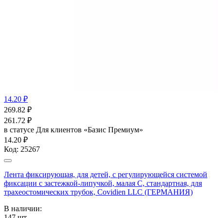
14.20 ₽
269.82
₽
261.72
₽
в статусе
Для клиентов «Базис Премиум»
14.20 ₽
Код:
25267
Лента фиксирующая, для детей, с регулирующейся системой
фиксации с застежкой-липучкой, малая С, стандартная, для
трахеостомических трубок, Covidien LLC (ГЕРМАНИЯ)
В наличии:
147
шт.