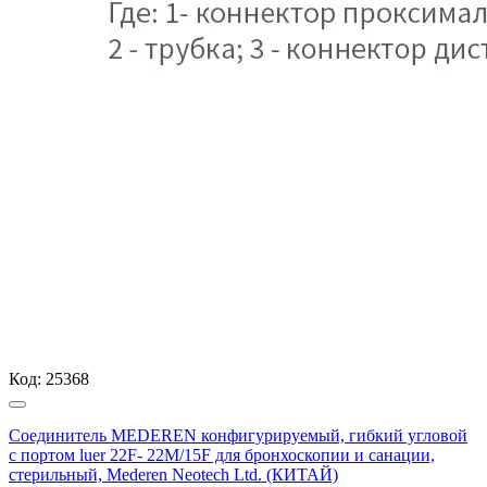
Код:
25368
Соединитель MEDEREN конфигурируемый, гибкий угловой
с портом luer 22F- 22M/15F для бронхоскопии и санации,
стерильный, Mederen Neotech Ltd. (КИТАЙ)