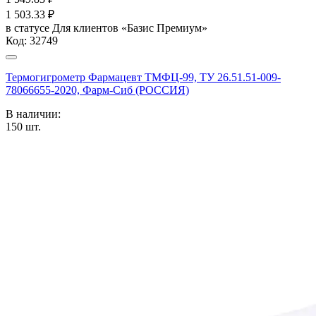
1 503.33
₽
в статусе
Для клиентов «Базис Премиум»
Код:
32749
Термогигрометр Фармацевт ТМФЦ-99, ТУ 26.51.51-009-
78066655-2020, Фарм-Сиб (РОССИЯ)
В наличии:
150
шт.