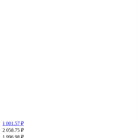
1 001.57 ₽
2 058.75
₽
1 996.98
₽