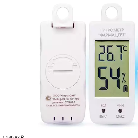
1 549.83
₽