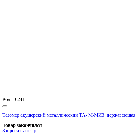
Код:
10241
Тазомер акушерский металлический ТА- М-МИЗ, нержавеюща
Товар закончился
Запросить
товар