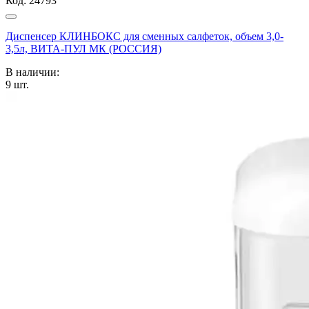
Код:
24793
Диспенсер КЛИНБОКС для сменных салфеток, объем 3,0-
3,5л, ВИТА-ПУЛ МК (РОССИЯ)
В наличии:
9
шт.