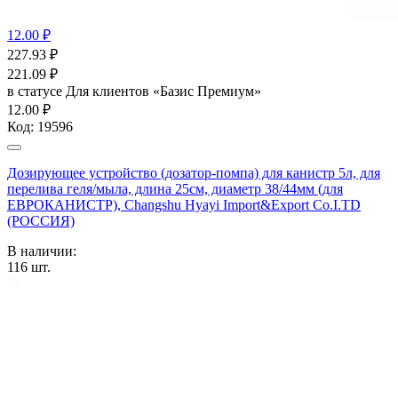
12.00 ₽
227.93
₽
221.09
₽
в статусе
Для клиентов «Базис Премиум»
12.00 ₽
Код:
19596
Дозирующее устройство (дозатор-помпа) для канистр 5л, для
перелива геля/мыла, длина 25см, диаметр 38/44мм (для
ЕВРОКАНИСТР), Changshu Hyayi Import&Export Co.I.TD
(РОССИЯ)
В наличии:
116
шт.