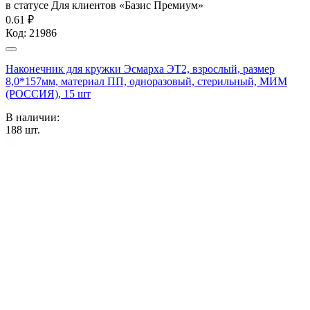
в статусе
Для клиентов «Базис Премиум»
0.61 ₽
Код:
21986
Наконечник для кружки Эсмарха ЭТ2, взрослый, размер
8,0*157мм, материал ПП, одноразовый, стерильный, МИМ
(РОССИЯ), 15 шт
В наличии:
188
шт.