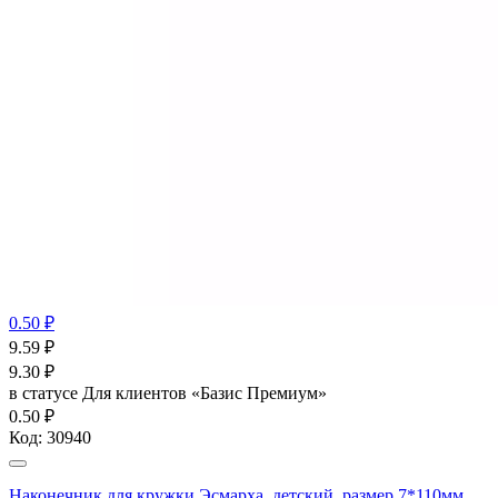
0.50 ₽
9.59
₽
9.30
₽
в статусе
Для клиентов «Базис Премиум»
0.50 ₽
Код:
30940
Наконечник для кружки Эсмарха, детский, размер 7*110мм,