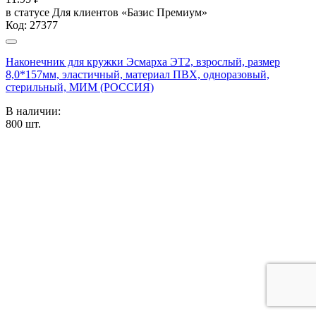
в статусе
Для клиентов «Базис Премиум»
Код:
27377
Наконечник для кружки Эсмарха ЭТ2, взрослый, размер
8,0*157мм, эластичный, материал ПВХ, одноразовый,
стерильный, МИМ (РОССИЯ)
В наличии:
800
шт.