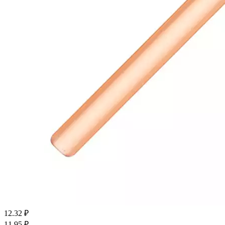
12.32
₽
11.95
₽