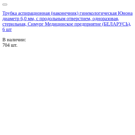
Трубка аспирационная (наконечник) гинекологическая Юнона
диаметр 6,0 мм, с продольным отверстием, одноразовая,
стерильная, Симург Медицинское предприятие (БЕЛАРУСЬ),
6 шт
В наличии:
704
шт.