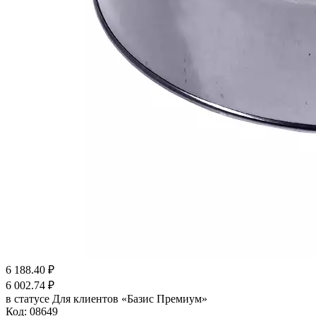
6 188.40
₽
6 002.74
₽
в статусе
Для клиентов «Базис Премиум»
Код:
08649