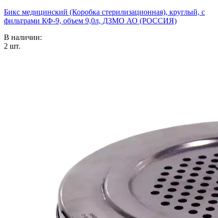
Бикс медицинский (Коробка стерилизационная), круглый, с
фильтрами КФ-9, объем 9,0л, ДЗМО АО (РОССИЯ)
В наличии:
2
шт.