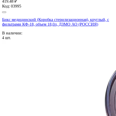
419.48 ₽
Код:
03995
Бикс медицинский (Коробка стерилизационная), круглый, с
фильтрами КФ-18, объем 18,0л, ДЗМО АО (РОССИЯ)
В наличии:
4
шт.