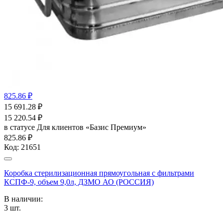
825.86 ₽
15 691.28
₽
15 220.54
₽
в статусе
Для клиентов «Базис Премиум»
825.86 ₽
Код:
21651
Коробка стерилизационная прямоугольная с фильтрами
КСПФ-9, объем 9,0л, ДЗМО АО (РОССИЯ)
В наличии:
3
шт.