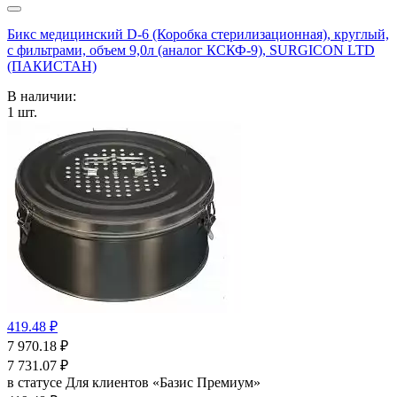
Бикс медицинский D-6 (Коробка стерилизационная), круглый,
с фильтрами, объем 9,0л (аналог КСКФ-9), SURGICON LTD
(ПАКИСТАН)
В наличии:
1
шт.
419.48 ₽
7 970.18
₽
7 731.07
₽
в статусе
Для клиентов «Базис Премиум»