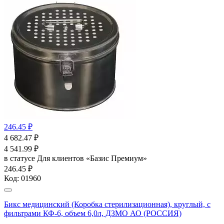
246.45 ₽
4 682.47
₽
4 541.99
₽
в статусе
Для клиентов «Базис Премиум»
246.45 ₽
Код:
01960
Бикс медицинский (Коробка стерилизационная), круглый, с
фильтрами КФ-6, объем 6,0л, ДЗМО АО (РОССИЯ)