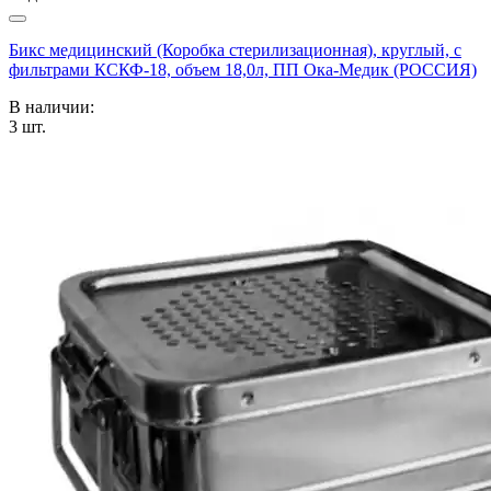
Бикс медицинский (Коробка стерилизационная), круглый, с
фильтрами КСКФ-18, объем 18,0л, ПП Ока-Медик (РОССИЯ)
В наличии:
3
шт.