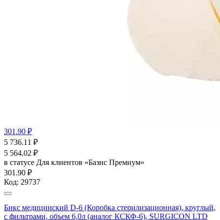
301.90 ₽
5 736.11
₽
5 564.02
₽
в статусе
Для клиентов «Базис Премиум»
301.90 ₽
Код:
29737
Бикс медицинский D-6 (Коробка стерилизационная), круглый,
с фильтрами, объем 6,0л (аналог КСКФ-6), SURGICON LTD