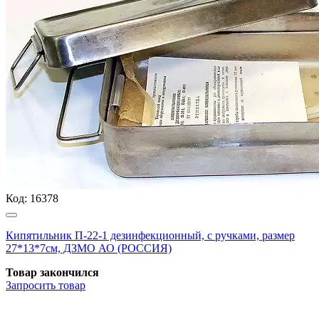
Код:
16378
Кипятильник П-22-1 дезинфекционный, с ручками, размер
27*13*7см, ДЗМО АО (РОССИЯ)
Товар закончился
Запросить
товар