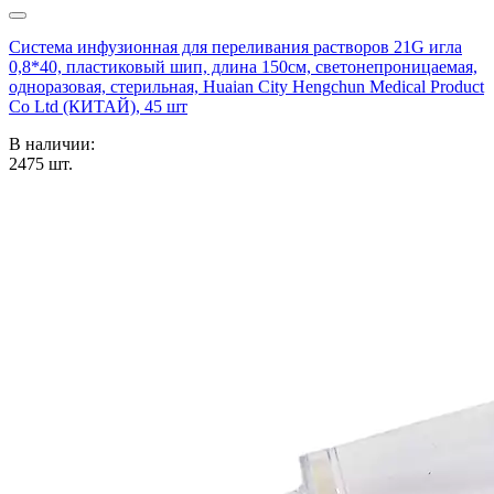
Система инфузионная для переливания растворов 21G игла
0,8*40, пластиковый шип, длина 150см, светонепроницаемая,
одноразовая, стерильная, Huaian City Hengchun Medical Product
Co Ltd (КИТАЙ), 45 шт
В наличии:
2475
шт.