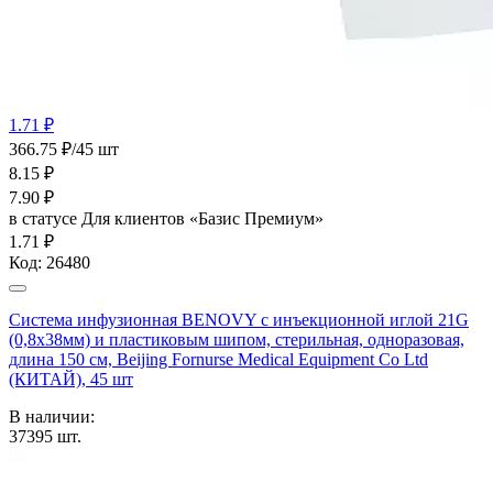
1.71 ₽
366.75 ₽/45 шт
8.15
₽
7.90
₽
в статусе
Для клиентов «Базис Премиум»
1.71 ₽
Код:
26480
Система инфузионная BENOVY с инъекционной иглой 21G
(0,8х38мм) и пластиковым шипом, стерильная, одноразовая,
длина 150 см, Beijing Fornurse Medical Equipment Co Ltd
(КИТАЙ), 45 шт
В наличии:
37395
шт.