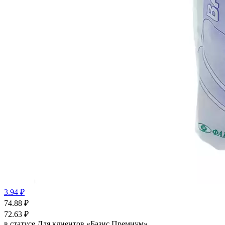
3.94 ₽
74.88
₽
72.63
₽
в статусе
Для клиентов «Базис Премиум»