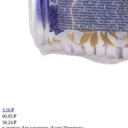
3.16 ₽
60.05
₽
58.24
₽
в статусе
Для клиентов «Базис Премиум»