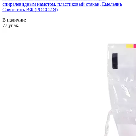
спиралевидным намотом, пластиковый стакан, Емельянъ
Савостинъ ВФ (РОССИЯ)
В наличии:
77
упак.