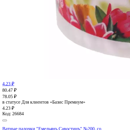
4.23 ₽
80.47
₽
78.05
₽
в статусе
Для клиентов «Базис Премиум»
4.23 ₽
Код:
26684
Ватные палочки "Емельянъ Савостинъ" №200, со