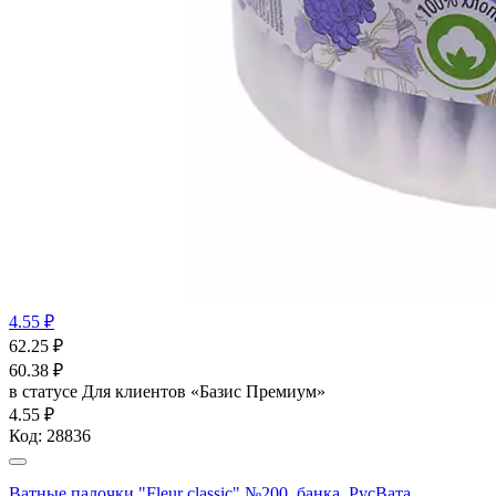
4.55 ₽
62.25
₽
60.38
₽
в статусе
Для клиентов «Базис Премиум»
4.55 ₽
Код:
28836
Ватные палочки "Fleur classic" №200, банка, РусВата