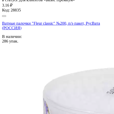
3.16 ₽
Код:
28835
Ватные палочки "Fleur classic" №200, п/э пакет, РусВата
(РОССИЯ)
В наличии:
286
упак.