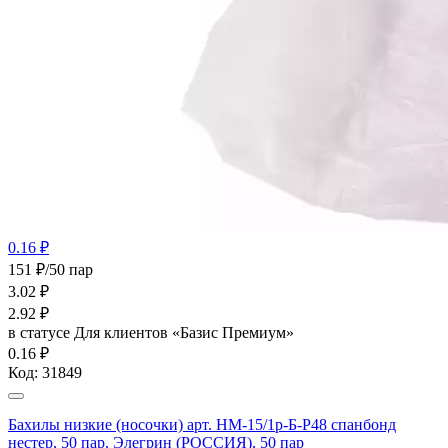
0.16 ₽
151 ₽/50 пар
3.02
₽
2.92
₽
в статусе
Для клиентов «Базис Премиум»
0.16 ₽
Код:
31849
Бахилы низкие (носочки) арт. НМ-15/1р-Б-Р48 спанбонд
нестер, 50 пар, Элегрин (РОССИЯ), 50 пар