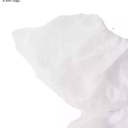
9500
пар.