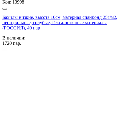
Код:
13998
Бахилы низкие, высота 16см, материал спанбонд 25г/м2,
нестерильные, голубые, Гекса-нетканые материалы
(РОССИЯ), 40 пар
В наличии:
1720
пар.