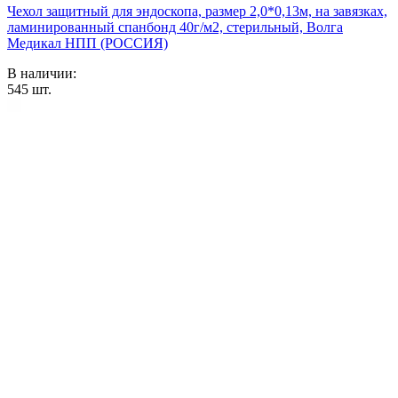
Чехол защитный для эндоскопа, размер 2,0*0,13м, на завязках,
ламинированный спанбонд 40г/м2, стерильный, Волга
Медикал НПП (РОССИЯ)
В наличии:
545
шт.