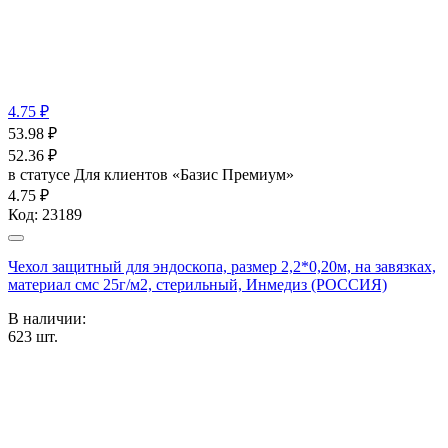
4.75 ₽
53.98
₽
52.36
₽
в статусе
Для клиентов «Базис Премиум»
4.75 ₽
Код:
23189
Чехол защитный для эндоскопа, размер 2,2*0,20м, на завязках,
материал смс 25г/м2, стерильный, Инмедиз (РОССИЯ)
В наличии:
623
шт.