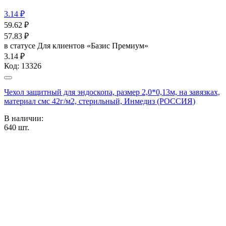
3.14 ₽
59.62
₽
57.83
₽
в статусе
Для клиентов «Базис Премиум»
3.14 ₽
Код:
13326
Чехол защитный для эндоскопа, размер 2,0*0,13м, на завязках,
материал смс 42г/м2, стерильный, Инмедиз (РОССИЯ)
В наличии:
640
шт.