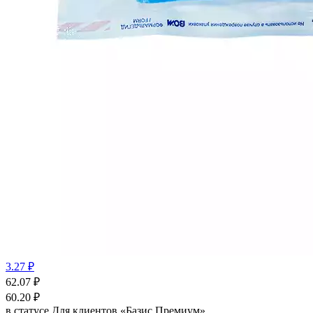
3.27 ₽
62.07
₽
60.20
₽
в статусе
Для клиентов «Базис Премиум»