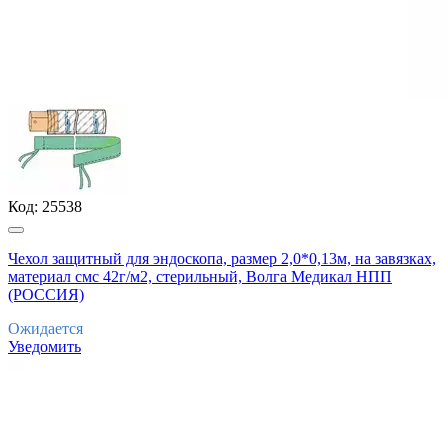
Код:
25538
Чехол защитный для эндоскопа, размер 2,0*0,13м, на завязках,
материал смс 42г/м2, стерильный, Волга Медикал НПП
(РОССИЯ)
Ожидается
Уведомить