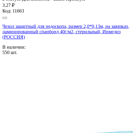
3.27 ₽
Код:
11663
Чехол защитный для эндоскопа, размер 2,0*0,13м, на завязках,
ламинированный спанбонд 40г/м2, стерильный, Инмедиз
(РОССИЯ)
В наличии:
550
шт.