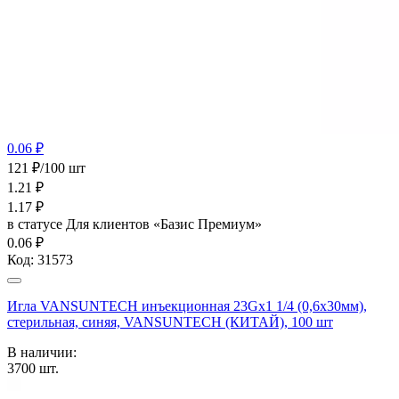
0.06 ₽
121 ₽/100 шт
1.21
₽
1.17
₽
в статусе
Для клиентов «Базис Премиум»
0.06 ₽
Код:
31573
Игла VANSUNTECH инъекционная 23Gх1 1/4 (0,6х30мм),
стерильная, синяя, VANSUNTECH (КИТАЙ), 100 шт
В наличии:
3700
шт.