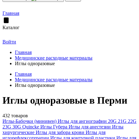
Главная
Каталог
Войти
Главная
Медицинские расходные материалы
Иглы одноразовые
Главная
Медицинские расходные материалы
Иглы одноразовые
Иглы одноразовые в Перми
432 товаров
Иглы-Бабочки (минивен)
Иглы для ангиографии
20G
21G
22G
23G
30G
Quincke
Иглы Губера
Иглы для анестезии
Иглы
хирургические
Иглы для забора крови
Иглы для
иглорефлексотерапии
Иглы для контурной пластики
Иглы для