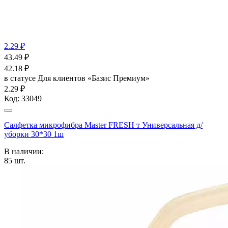
2.29 ₽
43.49
₽
42.18
₽
в статусе
Для клиентов «Базис Премиум»
2.29 ₽
Код:
33049
Салфетка микрофибра Master FRESH т Универсальная д/
уборки 30*30 1ш
В наличии:
85
шт.