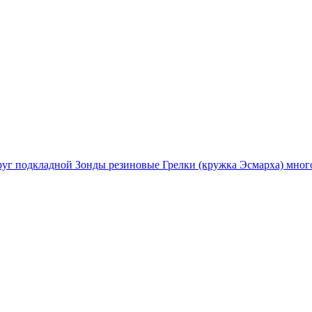
руг подкладной
Зонды резиновые
Грелки (кружка Эсмарха) мног