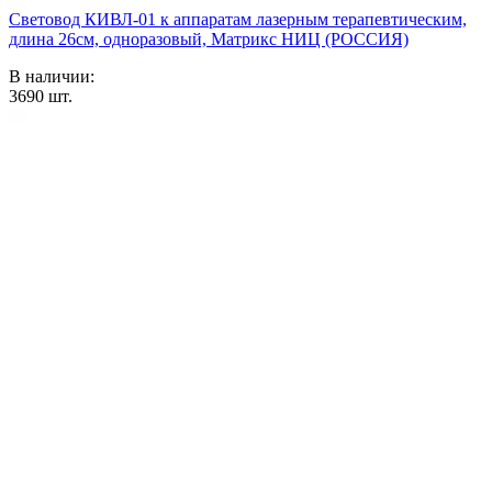
Световод КИВЛ-01 к аппаратам лазерным терапевтическим,
длина 26см, одноразовый, Матрикс НИЦ (РОССИЯ)
В наличии:
3690
шт.