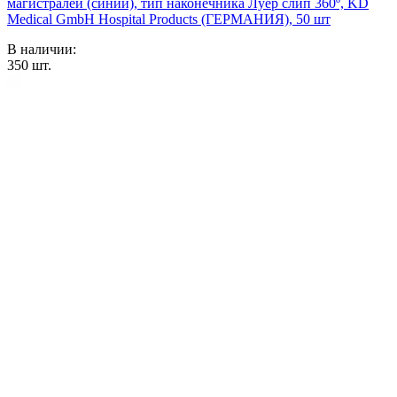
магистралей (синий), тип наконечника Луер слип 360º, KD
Medical GmbH Hospital Products (ГЕРМАНИЯ), 50 шт
В наличии:
350
шт.