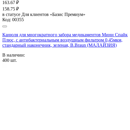
163.67
₽
158.75
₽
в статусе
Для клиентов «Базис Премиум»
Код:
00355
Канюля для многократного забора медикаментов Мини Спайк
Плюс, с антибактериальным воздушным фильтром 0,45мкм,
стандарный наконечник, зеленая, B.Braun (МАЛАЙЗИЯ)
В наличии:
400
шт.