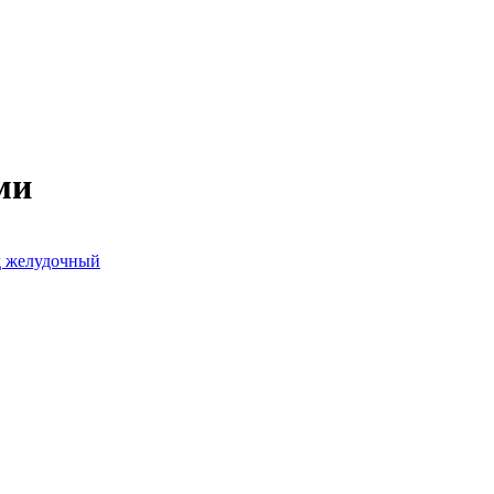
ми
д желудочный