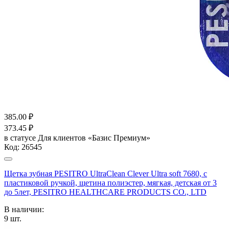
385.00
₽
373.45
₽
в статусе
Для клиентов «Базис Премиум»
Код:
26545
Щетка зубная PESITRO UltraClean Clever Ultra soft 7680, с
пластиковой ручкой, щетина полиэстер, мягкая, детская от 3
до 5лет, PESITRO HEALTHCARE PRODUCTS CO., LTD
В наличии:
9
шт.