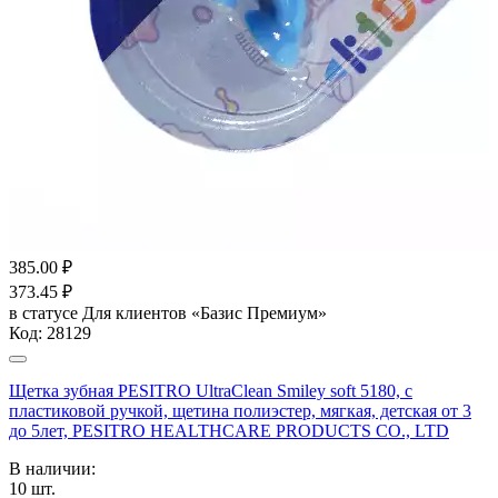
385.00
₽
373.45
₽
в статусе
Для клиентов «Базис Премиум»
Код:
28129
Щетка зубная PESITRO UltraClean Smiley soft 5180, с
пластиковой ручкой, щетина полиэстер, мягкая, детская от 3
до 5лет, PESITRO HEALTHCARE PRODUCTS CO., LTD
В наличии:
10
шт.