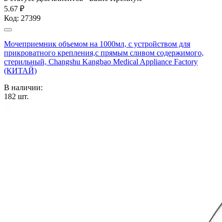
5.67 ₽
Код:
27399
Мочеприемник объемом на 1000мл, с устройством для
прикроватного крепления,с прямым сливом содержимого,
стерильный, Changshu Kangbao Medical Appliance Factory
(КИТАЙ)
В наличии:
182
шт.