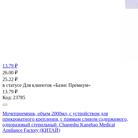
13.79 ₽
26.00
₽
25.22
₽
в статусе
Для клиентов «Базис Премиум»
13.79 ₽
Код:
23785
Мочеприемник, объем 2000мл, с устройством для
прикроватного крепления, с прямым сливом содержимого,
одноразовый стерильный, Changshu Kangbao Medical
Appliance Factory (КИТАЙ)