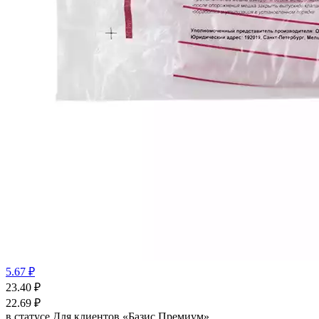
5.67 ₽
23.40
₽
22.69
₽
в статусе
Для клиентов «Базис Премиум»