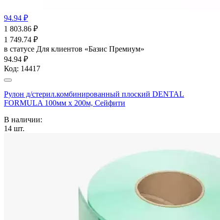
94.94 ₽
1 803.86
₽
1 749.74
₽
в статусе
Для клиентов «Базис Премиум»
94.94 ₽
Код:
14417
Рулон д/стерил.комбинированный плоский DENTAL
FORMULA 100мм х 200м, Сейфити
В наличии:
14
шт.