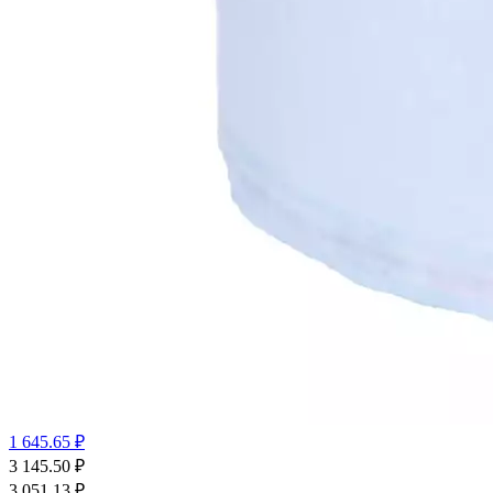
1 645.65 ₽
3 145.50
₽
3 051.13
₽