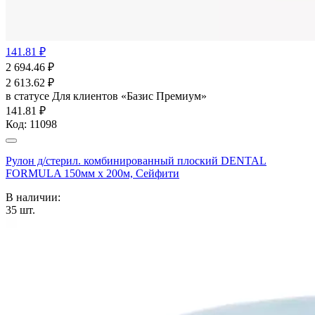
141.81 ₽
2 694.46
₽
2 613.62
₽
в статусе
Для клиентов «Базис Премиум»
141.81 ₽
Код:
11098
Рулон д/стерил. комбинированный плоский DENTAL
FORMULA 150мм х 200м, Сейфити
В наличии:
35
шт.