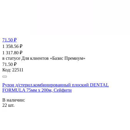
71.50 ₽
1 358.56
₽
1 317.80
₽
в статусе
Для клиентов «Базис Премиум»
71.50 ₽
Код:
22511
Рулон д/стерил.комбинированный плоский DENTAL
FORMULA 75мм х 200м, Сейфити
В наличии:
22
шт.