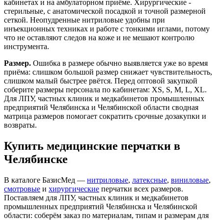
кабинетах и на амбулаторном приёме. Хирургические -
стерильные, с анатомической посадкой и точной размерной
сеткой. Неопудренные нитриловые удобны при
инъекционных техниках и работе с тонкими иглами, потому
что не оставляют следов на коже и не мешают контролю
инструмента.
Размер.
Ошибка в размере обычно выявляется уже во время
приёма: слишком большой размер снижает чувствительность,
слишком малый быстрее рвётся. Перед оптовой закупкой
соберите размеры персонала по кабинетам: XS, S, M, L, XL.
Для ЛПУ, частных клиник и медкабинетов промышленных
предприятий Челябинска и Челябинской области сводная
матрица размеров помогает сократить срочные дозакупки и
возвраты.
Купить медицинские перчатки в
Челябинске
В каталоге БазисМед —
нитриловые
,
латексные
,
виниловые
,
смотровые
и
хирургические
перчатки всех размеров.
Поставляем для ЛПУ, частных клиник и медкабинетов
промышленных предприятий Челябинска и Челябинской
области: соберём заказ по материалам, типам и размерам для