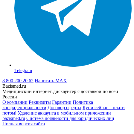
Telegram
8 800 200 20 62
Написать
MAX
Bazismed.ru
Медицинский интернет-дискаунтер с доставкой по всей
России
О компании
Реквизиты
Гарантии
Политика
конфиденциальности
Договор оферты
Купи сейчас – плати
потом!
Удаление аккаунта в мобильном приложении
bazismed.ru
Система лояльности для юридических лиц
Полная версия сайта