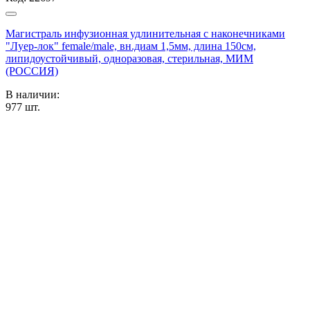
Магистраль инфузионная удлинительная с наконечниками
"Луер-лок" female/male, вн.диам 1,5мм, длина 150см,
липидоустойчивый, одноразовая, стерильная, МИМ
(РОССИЯ)
В наличии:
977
шт.