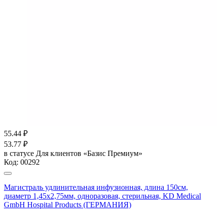
55.44
₽
53.77
₽
в статусе
Для клиентов «Базис Премиум»
Код:
00292
Магистраль удлинительная инфузионная, длина 150см,
диаметр 1,45х2,75мм, одноразовая, стерильная, KD Medical
GmbH Hospital Products (ГЕРМАНИЯ)