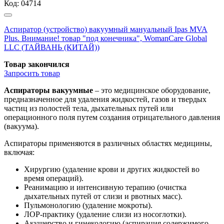
Код:
04714
Аспиратор (устройство) вакуумный мануальный Ipas MVA
Plus. Внимание! товар "под конечника", WomanCare Global
LLC (ТАЙВАНЬ (КИТАЙ))
Товар закончился
Запросить
товар
Аспираторы вакуумные
– это медицинское оборудование,
предназначенное для удаления жидкостей, газов и твердых
частиц из полостей тела, дыхательных путей или
операционного поля путем создания отрицательного давления
(вакуума).
Аспираторы применяются в различных областях медицины,
включая:
Хирургию (удаление крови и других жидкостей во
время операций).
Реанимацию и интенсивную терапию (очистка
дыхательных путей от слизи и рвотных масс).
Пульмонологию (удаление мокроты).
ЛОР-практику (удаление слизи из носоглотки).
Акушерство и гинекологию (аспирация содержимого