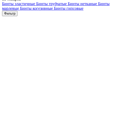
Бинты эластичные
Бинты трубчатые
Бинты нетканые
Бинты
марлевые
Бинты когезивные
Бинты гипсовые
Фильтр