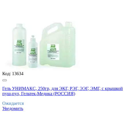
Код:
13634
Гель УНИМАКС, 250гр, для ЭКГ, РЭГ, ЭЭГ, ЭМГ, с крышкой
пуш-пул, Гельтек-Медика (РОССИЯ)
Ожидается
Уведомить