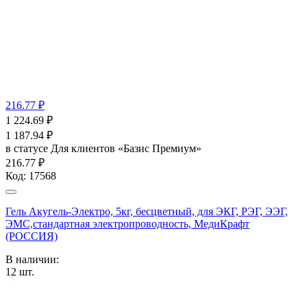
216.77 ₽
1 224.69
₽
1 187.94
₽
в статусе
Для клиентов «Базис Премиум»
216.77 ₽
Код:
17568
Гель Акугель-Электро, 5кг, бесцветный, для ЭКГ, РЭГ, ЭЭГ,
ЭМС,стандартная электропроводность, МедиКрафт
(РОССИЯ)
В наличии:
12
шт.