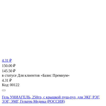
4.31 ₽
150.00
₽
145.50
₽
в статусе
Для клиентов «Базис Премиум»
4.31 ₽
Код:
00122
Гель УНИАГЕЛЬ, 250гр, с крышкой пуш-пул, для ЭКГ, РЭГ,
ЭЭГ, ЭМГ, Гельтек-Медика (РОССИЯ)