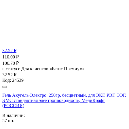
32.52 ₽
110.00
₽
106.70
₽
в статусе
Для клиентов «Базис Премиум»
32.52 ₽
Код:
24539
Гель Акугель-Электро, 250гр, бесцветный, для ЭКГ, РЭГ, ЭЭГ,
ЭМС стандартная электропроводность, МедиКрафт
(РОССИЯ)
В наличии:
57
шт.