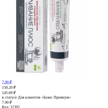
7.90 ₽
150.20
₽
145.69
₽
в статусе
Для клиентов «Базис Премиум»
7.90 ₽
Код:
32392