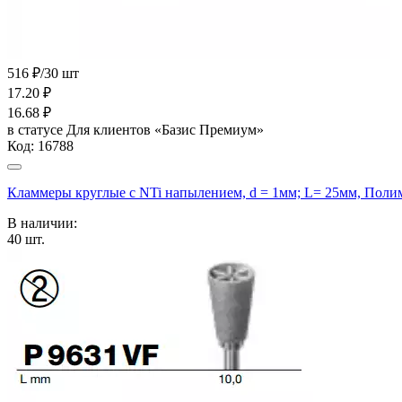
516 ₽/30 шт
17.20
₽
16.68
₽
в статусе
Для клиентов «Базис Премиум»
Код:
16788
Кламмеры круглые с NTi напылением, d = 1мм; L= 25мм, Пол
В наличии:
40
шт.