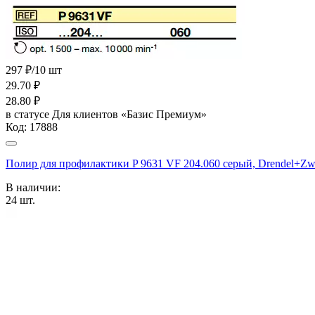
297 ₽/10 шт
29.70
₽
28.80
₽
в статусе
Для клиентов «Базис Премиум»
Код:
17888
Полир для профилактики P 9631 VF 204.060 серый, Drendel
В наличии:
24
шт.