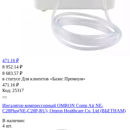
471.16 ₽
8 952.14
₽
8 683.57
₽
в статусе
Для клиентов «Базис Премиум»
471.16 ₽
Код:
25317
Ингалятор компрессорный OMRON Comp Air NE-
C28Plus(NE-C28P-RU), Omron Healthcare Co. Ltd (ВЬЕТНАМ)
В наличии:
4
шт.