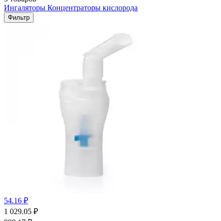
Ингаляторы
Концентраторы кислорода
Фильтр
54.16 ₽
1 029.05
₽