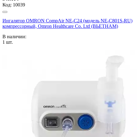
Код:
10039
Ингалятор OMRON CompAir NE-C24 (модель NE-C801S-RU)
компрессорный, Omron Healthcare Co. Ltd (ВЬЕТНАМ)
В наличии:
1
шт.