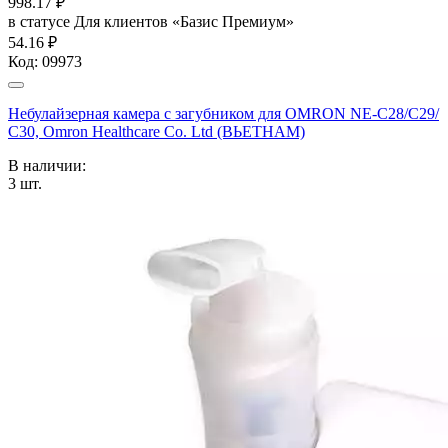
998.17
₽
в статусе
Для клиентов «Базис Премиум»
54.16 ₽
Код:
09973
Небулайзерная камера с загубником для OMRON NE-C28/С29/
С30, Omron Healthcare Co. Ltd (ВЬЕТНАМ)
В наличии:
3
шт.