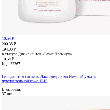
10.54 ₽
200.35
₽
194.33
₽
в статусе
Для клиентов «Базис Премиум»
10.54 ₽
Код:
32367
Гель д/интим гигиены Лактомед 200мл Нежный уход за
чувствительной коже, БИГ
В наличии:
37
шт.