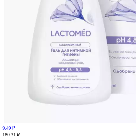
9.49 ₽
180.31
₽