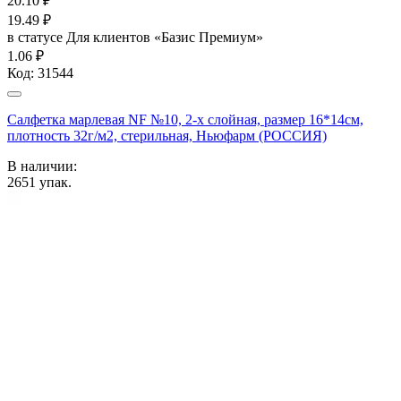
20.10
₽
19.49
₽
в статусе
Для клиентов «Базис Премиум»
1.06 ₽
Код:
31544
Салфетка марлевая NF №10, 2-х слойная, размер 16*14см,
плотность 32г/м2, стерильная, Ньюфарм (РОССИЯ)
В наличии:
2651
упак.