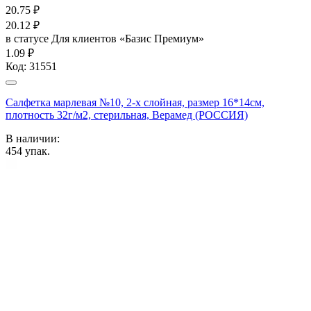
20.75
₽
20.12
₽
в статусе
Для клиентов «Базис Премиум»
1.09 ₽
Код:
31551
Салфетка марлевая №10, 2-х слойная, размер 16*14см,
плотность 32г/м2, стерильная, Верамед (РОССИЯ)
В наличии:
454
упак.