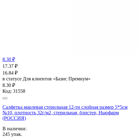
8.30 ₽
17.37
₽
16.84
₽
в статусе
Для клиентов «Базис Премиум»
8.30 ₽
Код:
31558
Салфетка марлевая стерильная 12-ти слойная размер 5*5см
№10, плотность 32г/м2, стерильная, блистер, Ньюфарм
(РОССИЯ)
В наличии:
245
упак.