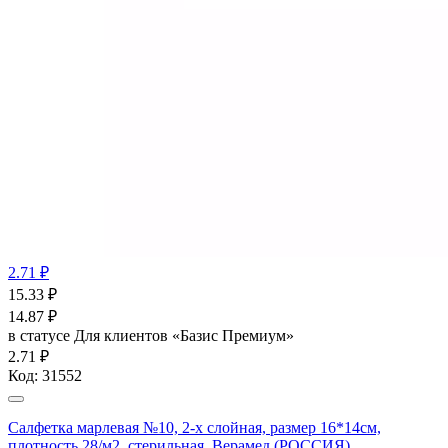
2.71 ₽
15.33
₽
14.87
₽
в статусе
Для клиентов «Базис Премиум»
2.71 ₽
Код:
31552
Салфетка марлевая №10, 2-х слойная, размер 16*14см,
плотность 28/м2, стерильная, Верамед (РОССИЯ)