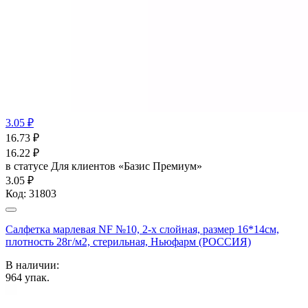
3.05 ₽
16.73
₽
16.22
₽
в статусе
Для клиентов «Базис Премиум»
3.05 ₽
Код:
31803
Салфетка марлевая NF №10, 2-х слойная, размер 16*14см,
плотность 28г/м2, стерильная, Ньюфарм (РОССИЯ)
В наличии:
964
упак.