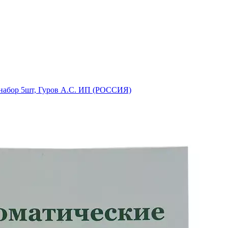
 набор 5шт, Гуров А.С. ИП (РОССИЯ)