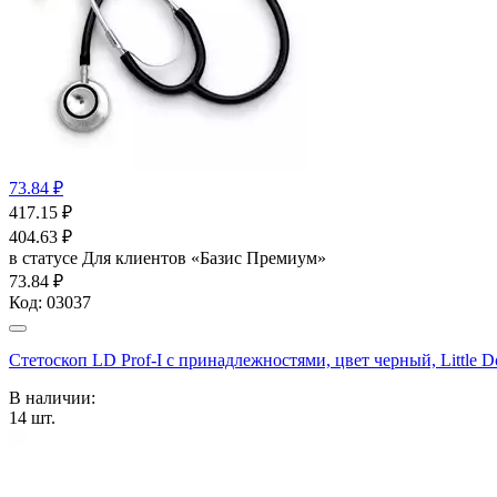
73.84 ₽
417.15
₽
404.63
₽
в статусе
Для клиентов «Базис Премиум»
73.84 ₽
Код:
03037
Стетоскоп LD Prof-I с принадлежностями, цвет черный, Little Doc
В наличии:
14
шт.