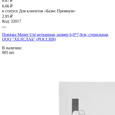
6.87
₽
6.66
₽
в статусе
Для клиентов «Базис Премиум»
2.95 ₽
Код:
32017
Повязка Master Uni нетканная, размер 6,0*7,0см, стерильная,
ООО "ХЕЛСЛАБ" (РОССИЯ)
В наличии:
905
шт.