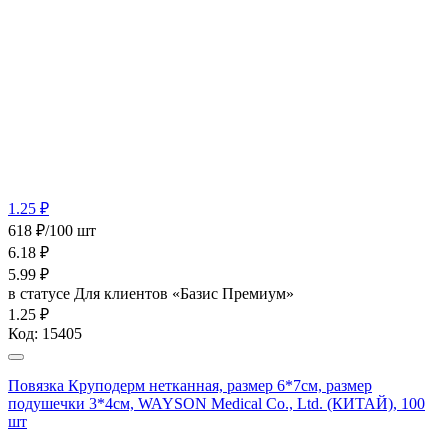
1.25 ₽
618 ₽/100 шт
6.18
₽
5.99
₽
в статусе
Для клиентов «Базис Премиум»
1.25 ₽
Код:
15405
Повязка Круподерм нетканная, размер 6*7см, размер
подушечки 3*4см, WAYSON Medical Co., Ltd. (КИТАЙ), 100
шт