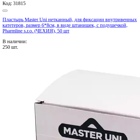
Код:
31815
Пластырь Master Uni нетканный, для фиксации внутривенных
катетеров, размер 6*8см, в виде штанишек, с подушечкой,
Pharmline s.r.o. (ЧЕХИЯ), 50 шт
В наличии:
250
шт.