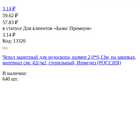
3.14 ₽
59.62
₽
57.83
₽
в статусе
Для клиентов «Базис Премиум»
3.14 ₽
Код:
13326
Чехол защитный для эндоскопа, размер 2,0*0,13м, на завязках,
материал смс 42г/м2, стерильный, Инмедиз (РОССИЯ)
В наличии:
640
шт.