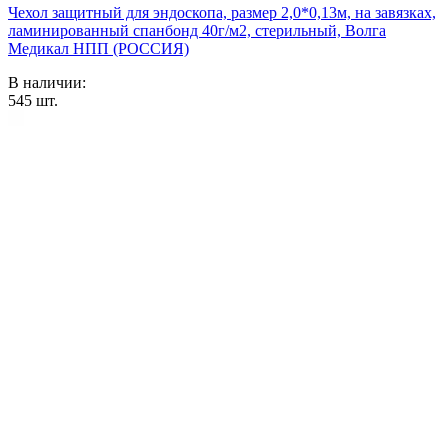
Чехол защитный для эндоскопа, размер 2,0*0,13м, на завязках,
ламинированный спанбонд 40г/м2, стерильный, Волга
Медикал НПП (РОССИЯ)
В наличии:
545
шт.