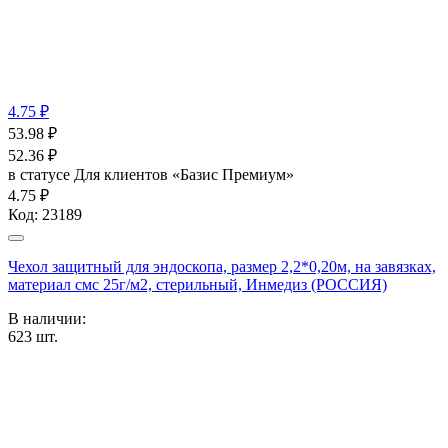
4.75 ₽
53.98
₽
52.36
₽
в статусе
Для клиентов «Базис Премиум»
4.75 ₽
Код:
23189
Чехол защитный для эндоскопа, размер 2,2*0,20м, на завязках,
материал смс 25г/м2, стерильный, Инмедиз (РОССИЯ)
В наличии:
623
шт.