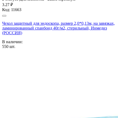
3.27 ₽
Код:
11663
Чехол защитный для эндоскопа, размер 2,0*0,13м, на завязках,
ламинированный спанбонд 40г/м2, стерильный, Инмедиз
(РОССИЯ)
В наличии:
550
шт.