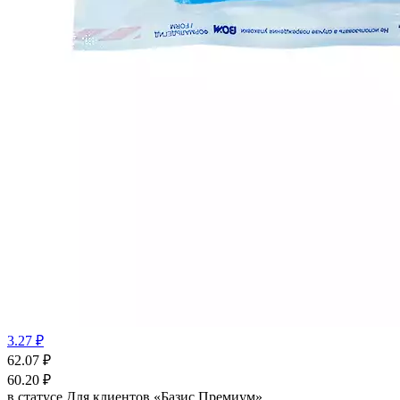
3.27 ₽
62.07
₽
60.20
₽
в статусе
Для клиентов «Базис Премиум»