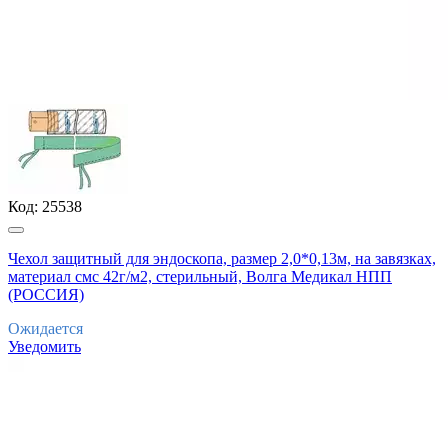
Код:
25538
Чехол защитный для эндоскопа, размер 2,0*0,13м, на завязках,
материал смс 42г/м2, стерильный, Волга Медикал НПП
(РОССИЯ)
Ожидается
Уведомить