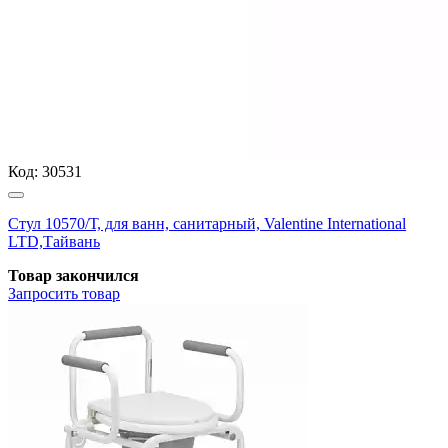
Код:
30531
Стул 10570/Т, для ванн, санитарный, Valentine International
LTD,Тайвань
Товар закончился
Запросить
товар