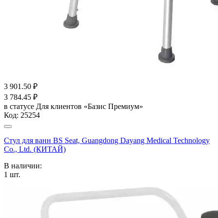
3 901.50
₽
3 784.45
₽
в статусе
Для клиентов «Базис Премиум»
Код:
25254
Стул для ванн BS Seat, Guangdong Dayang Medical Technology
Co., Ltd. (КИТАЙ)
В наличии:
1
шт.