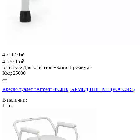
4 711.50
₽
4 570.15
₽
в статусе
Для клиентов «Базис Премиум»
Код:
25030
Кресло туалет "Armed" ФС810, АРМЕД НПЦ МТ (РОССИЯ)
В наличии:
1
шт.