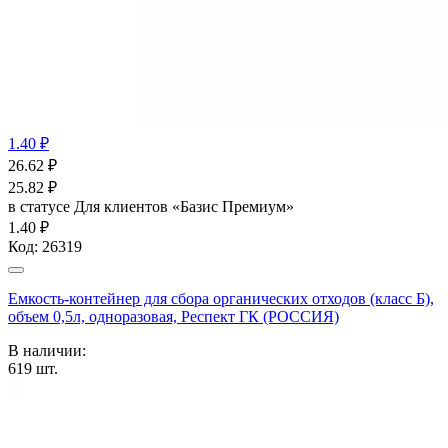
1.40 ₽
26.62
₽
25.82
₽
в статусе
Для клиентов «Базис Премиум»
1.40 ₽
Код:
26319
Емкость-контейнер для сбора органических отходов (класс Б),
объем 0,5л, одноразовая, Респект ГК (РОССИЯ)
В наличии:
619
шт.