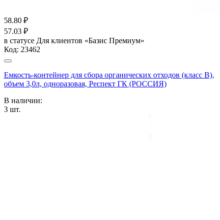
58.80
₽
57.03
₽
в статусе
Для клиентов «Базис Премиум»
Код:
23462
Емкость-контейнер для сбора органических отходов (класс В),
объем 3,0л, одноразовая, Респект ГК (РОССИЯ)
В наличии:
3
шт.