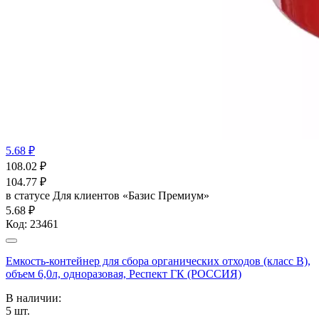
5.68 ₽
108.02
₽
104.77
₽
в статусе
Для клиентов «Базис Премиум»
5.68 ₽
Код:
23461
Емкость-контейнер для сбора органических отходов (класс В),
объем 6,0л, одноразовая, Респект ГК (РОССИЯ)
В наличии:
5
шт.