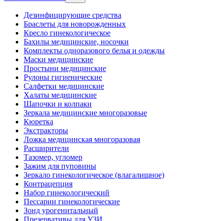
Дезинфицирующие средства
Браслеты для новорожденных
Кресло гинекологическое
Бахилы медицинские, носочки
Комплекты одноразового белья и одежды
Маски медицинские
Простыни медицинские
Рулоны гигиенические
Салфетки медицинские
Халаты медицинские
Шапочки и колпаки
Зеркала медицинские многоразовые
Кюретка
Экстракторы
Ложка медицинская многоразовая
Расширители
Тазомер, угломер
Зажим для пуповины
Зеркало гинекологическое (влагалищное)
Контрацепция
Набор гинекологический
Пессарии гинекологические
Зонд урогенитальный
Презервативы для УЗИ