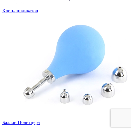
Клип-аппликатор
Баллон Политцера