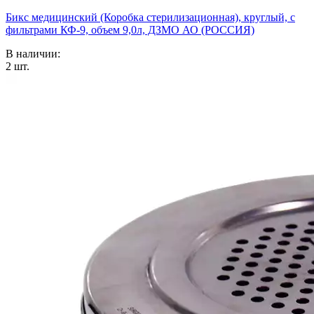
Бикс медицинский (Коробка стерилизационная), круглый, с
фильтрами КФ-9, объем 9,0л, ДЗМО АО (РОССИЯ)
В наличии:
2
шт.