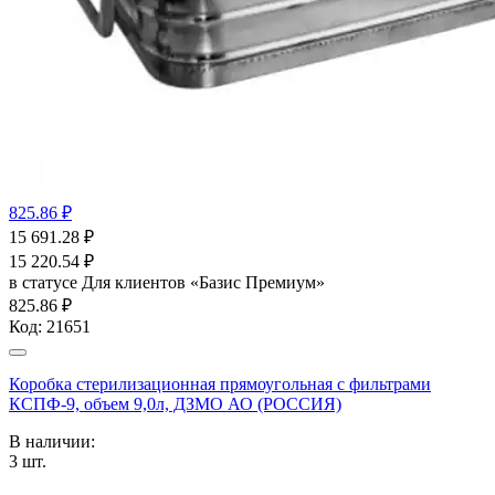
825.86 ₽
15 691.28
₽
15 220.54
₽
в статусе
Для клиентов «Базис Премиум»
825.86 ₽
Код:
21651
Коробка стерилизационная прямоугольная с фильтрами
КСПФ-9, объем 9,0л, ДЗМО АО (РОССИЯ)
В наличии:
3
шт.