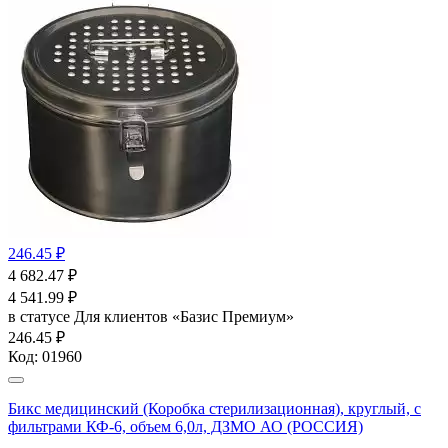
246.45 ₽
4 682.47
₽
4 541.99
₽
в статусе
Для клиентов «Базис Премиум»
246.45 ₽
Код:
01960
Бикс медицинский (Коробка стерилизационная), круглый, с
фильтрами КФ-6, объем 6,0л, ДЗМО АО (РОССИЯ)