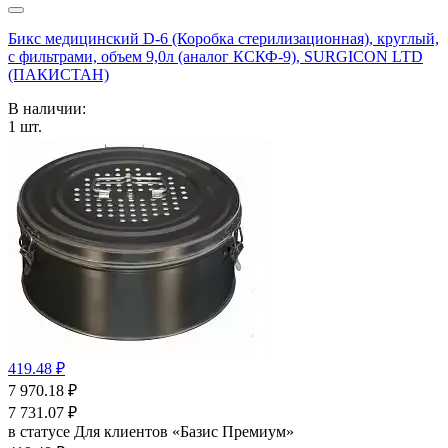
Бикс медицинский D-6 (Коробка стерилизационная), круглый,
с фильтрами, объем 9,0л (аналог КСКФ-9), SURGICON LTD
(ПАКИСТАН)
В наличии:
1
шт.
419.48 ₽
7 970.18
₽
7 731.07
₽
в статусе
Для клиентов «Базис Премиум»