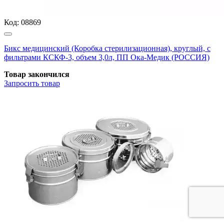
Код:
08869
Бикс медицинский (Коробка стерилизационная), круглый, с
фильтрами КСКФ-3, объем 3,0л, ПП Ока-Медик (РОССИЯ)
Товар закончился
Запросить
товар