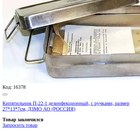
Код:
16378
Кипятильник П-22-1 дезинфекционный, с ручками, размер
27*13*7см, ДЗМО АО (РОССИЯ)
Товар закончился
Запросить
товар