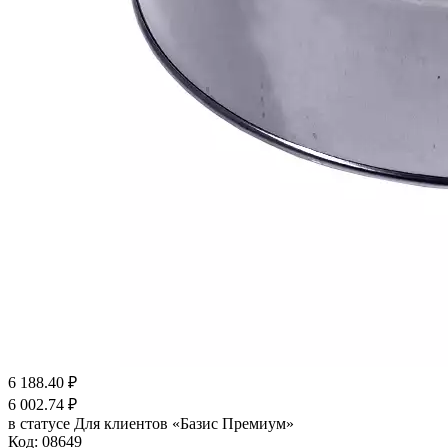
6 188.40
₽
6 002.74
₽
в статусе
Для клиентов «Базис Премиум»
Код:
08649