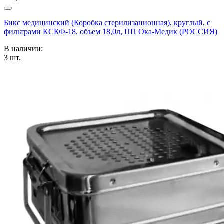
Бикс медицинский (Коробка стерилизационная), круглый, с
фильтрами КСКФ-18, объем 18,0л, ПП Ока-Медик (РОССИЯ)
В наличии:
3
шт.