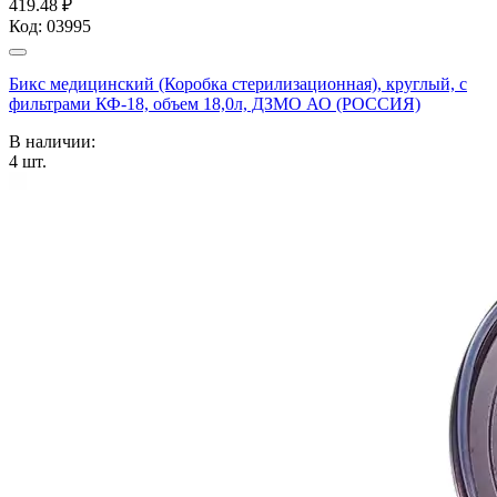
419.48 ₽
Код:
03995
Бикс медицинский (Коробка стерилизационная), круглый, с
фильтрами КФ-18, объем 18,0л, ДЗМО АО (РОССИЯ)
В наличии:
4
шт.