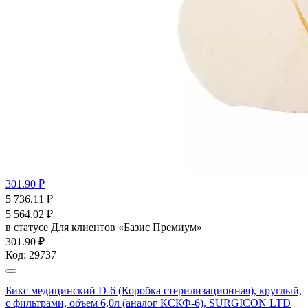
301.90 ₽
5 736.11
₽
5 564.02
₽
в статусе
Для клиентов «Базис Премиум»
301.90 ₽
Код:
29737
Бикс медицинский D-6 (Коробка стерилизационная), круглый,
с фильтрами, объем 6,0л (аналог КСКФ-6), SURGICON LTD