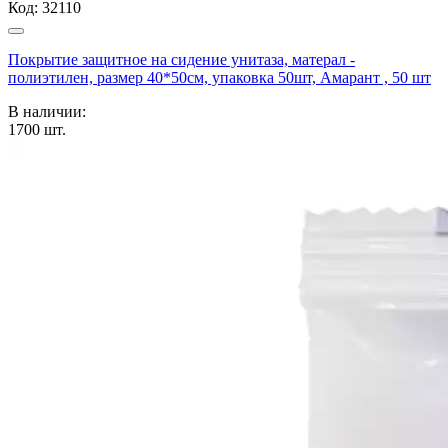
Код:
32110
Покрытие защитное на сидение унитаза, матерал -
полиэтилен, размер 40*50см, упаковка 50шт, Амарант , 50 шт
В наличии:
1700
шт.