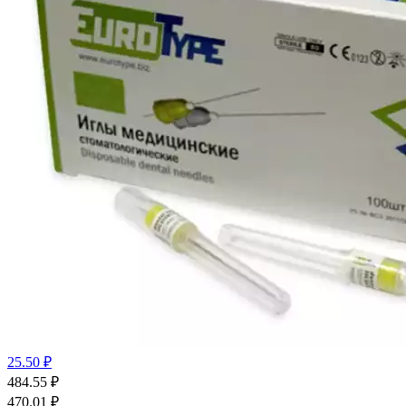
25.50 ₽
484.55
₽
470.01
₽