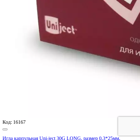
Код:
16167
Игла карпульная Uni-ject 30G LONG, размер 0,3*25мм,